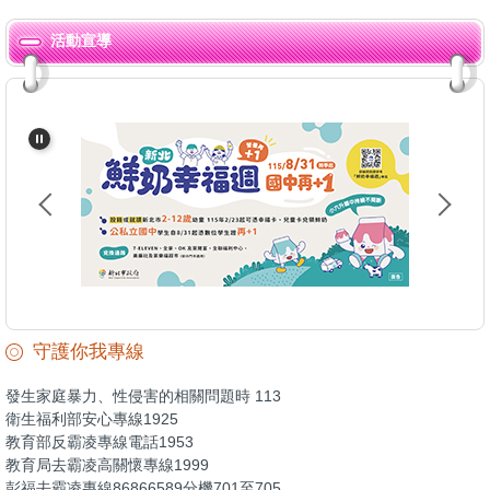
新北市教育政策
計畫成果檢核
公開授課專區
學務處
活動宣導
教務處
十二年國教專區
環境教育專區
總務處
學務處
國民中小學課程與教學資源整合平臺(CIRN)
家庭教育專區
輔導處
總務處
啊麥走 (APT.)-彭福國小走廊不奔跑宣導歌曲
彭福英語日
幼兒園
輔導處
~小黑vs小鷺~ 來報到
年度計畫與成果展現
會計室
幼兒園
本土語專區
人事室
防災專區
家長會
閱讀推動專區
守護你我專線
交通安全教育專區
發生家庭暴力、性侵害的相關問題時 113
衛生福利部安心專線1925
性別平等教育專區
教育部反霸凌專線電話1953
教育局去霸凌高關懷專線1999
彭福去霸凌專線86866589分機701至705