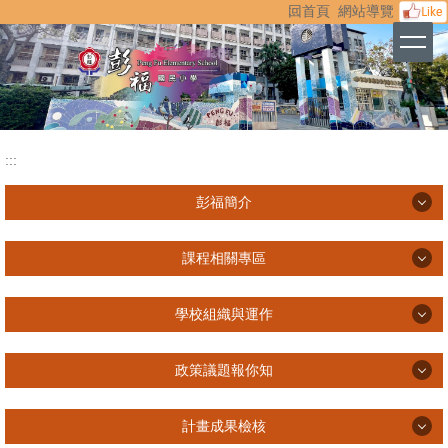
:::
回首頁
網站導覽
跳
到
主
要
內
容
區
:::
彭福簡介
彭福簡介
課程相關專區
校史
課程相關專區
學校組織與運作
彭福校歌
114下-課程計畫通過公文
學校組織與運作
環境特色介紹
政策議題報你知
115學年度教科書評選公告
校長室
政策議題報你知
課程計畫備查網站
計畫成果檢核
教務處